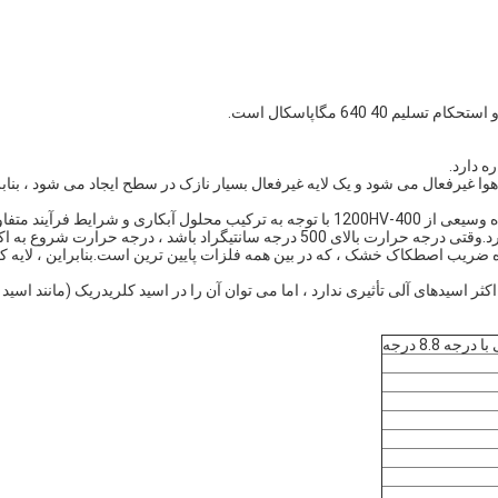
ه دارد.
وا غیرفعال می شود و یک لایه غیرفعال بسیار نازک در سطح ایجاد می شود ، بناب
لایه روکش کروم دارای سختی بسیار بالایی است و سختی آن می تواند در محدوده وسیعی از 400-V
ریب اصطکاک خشک ، که در بین همه فلزات پایین ترین است.بنابراین ، لایه ک
 اکثر اسیدهای آلی تأثیری ندارد ، اما می توان آن را در اسید کلریدریک (مانند اس
8.8 درجه