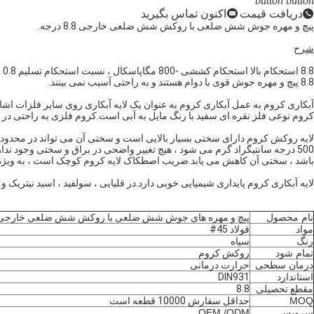
button
button
دریافت قیمت
اکنون تماس بگیرید
پیچ و مهره جوش شش ضلعی با روکش شش ضلعی خارجی 8.8 درجه.
شرح
8.8 استحکام بالا استحکام کششی -800 مگاپاسکال ، نسبت استحکام تسلیم 0.8 و استحکام تسلیم 40 640 مگاپاسکال است.
8.8 پیچ و مهره جوش قوی با دوام هستند و به راحتی آسیب نمی بینند.
آبکاری کروم به عمل آبکاری کروم به عنوان یک لایه آبکاری روی سایر فلزات اشار
کروم نوعی فلز نقره ای سفید با رنگ مایل به آبی است.کروم فلزی به راحتی در ه
باشد ، سختی آن کاهش می یابد.ضریب اصطکاک لایه کروم کوچک است ، به ویژه ض
لایه آبکاری کروم پایداری شیمیایی خوبی دارد.در قلیایی ، سولفید ، اسید نیتریک و
نام محصول
پیچ و مهره های جوش شش ضلعی با روکش شش ضلعی خارجی با درجه 
مواد
فولاد 45#
رنگ
سیاه
تمام شود
روکش کروم
درمان سطحی
حرارت درمانی
استاندارد
DIN931
مقطع تحصیلی
8.8
MOQ
حداقل سفارش 10000 قطعه است
سرویس
OEM /ODM