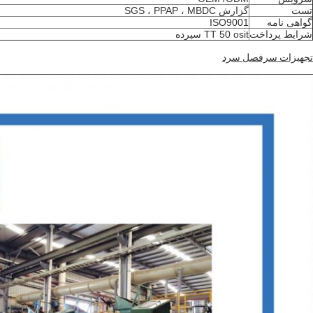
تست
گزارش SGS ، PPAP ، MBDC
گواهی نامه
ISO9001
شرایط پرداخت
TT 50 osit سپرده
تجهیزات سرفصل سرد