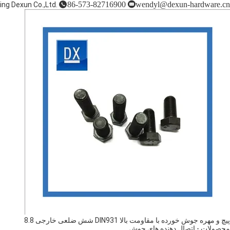
86-573-82716900
wendyl@dexun-hardware.cn
ing Dexun Co.,Ltd.
پیچ و مهره جوش خورده با مقاومت بالا DIN931 شش ضلعی خارجی 8.8
محصولات
-
اتصال دهنده های جوش