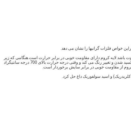
راین خواص فلزات گرانبها را نشان می دهد.
1200H با توجه به ترکیب محلول آبکاری و شرایط فرآیند متفاوت باشد.لایه کروم دارای مقاومت خوبی در برابر حرارت است.هنگامی که زیر
500 درجه سانتیگراد گرم می شود ، هیچ تغییر واضحی در براق و سختی وجود ندارد.وقتی درجه حرارت بالای 500 درجه سانتیگراد باشد ، درجه حرارت شروع به اکسید شدن و تغییر رنگ می کند و وقتی درجه حرارت بالای 700 درجه سانتیگراد
روم از مقاومت خوبی در برابر سایش برخوردار است.
ید کلریدریک) و اسید سولفوریک داغ حل کرد.