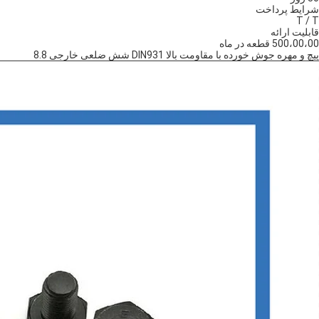
شرایط پرداخت
T / T
قابلیت ارائه
500،00،00 قطعه در ماه
پیچ و مهره جوش خورده با مقاومت بالا DIN931 شش ضلعی خارجی 8.8