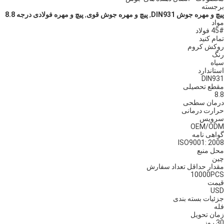
برجسته
پیچ و مهره جوش DIN931
,
پیچ و مهره جوش قوی
,
پیچ و مهره فولادی درجه 8.8
مواد
45# فولاد
تمام کنید
روکش کروم
رنگ
سیاه
استاندارد
DIN931
مقطع تحصیلی
8.8
درمان سطحی
حرارت درمانی
سرویس
OEM/ODM
گواهی نامه
ISO9001: 2008
محل منبع
چین
مقدار حداقل تعداد سفارش
10000PCS
قیمت
USD
جزئیات بسته بندی
فله
زمان تحویل
30 روز