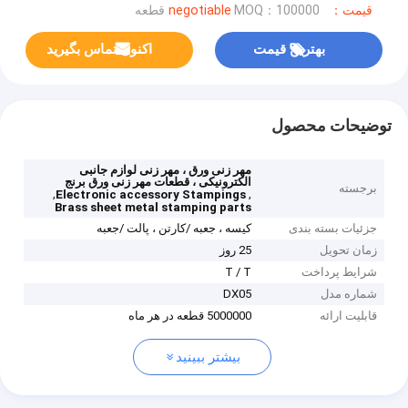
قیمت：negotiable
MOQ：100000 قطعه
بهترین قیمت
اکنون تماس بگیرید
توضیحات محصول
مهر زنی ورق ، مهر زنی لوازم جانبی
الکترونیکی ، قطعات مهر زنی ورق برنج
برجسته
,
,
Electronic accessory Stampings
Brass sheet metal stamping parts
جزئیات بسته بندی
کیسه ، جعبه /کارتن ، پالت /جعبه
زمان تحویل
25 روز
شرایط پرداخت
T / T
شماره مدل
DX05
قابلیت ارائه
5000000 قطعه در هر ماه
بیشتر ببینید